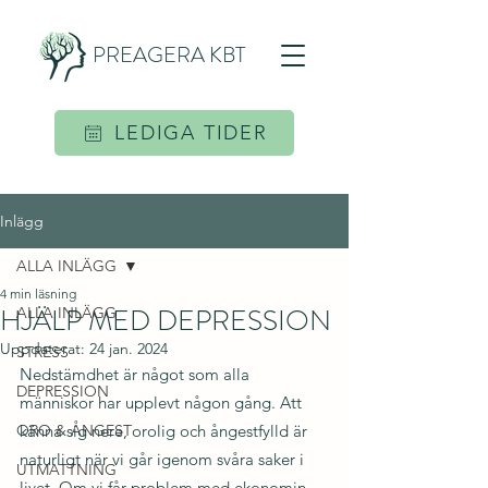
PREAGERA KBT
LEDIGA TIDER
Inlägg
ALLA INLÄGG
4 min läsning
HJÄLP MED DEPRESSION
ALLA INLÄGG
Uppdaterat:
24 jan. 2024
STRESS
Nedstämdhet är något som alla 
DEPRESSION
människor har upplevt någon gång. Att 
ORO & ÅNGEST
känna sig nere, orolig och ångestfylld är 
naturligt när vi går igenom svåra saker i 
UTMATTNING
livet. Om vi får problem med ekonomin, 