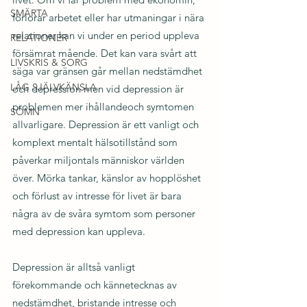
SMÄRTA
förlorar arbetet eller har utmaningar i nära 
relationer kan vi under en period uppleva 
RELATIONER
försämrat mående. Det kan vara svårt att 
LIVSKRIS & SORG
säga var gränsen går mellan nedstämdhet 
LÅG SJÄLVKÄNSLA
och depression men vid depression är 
problemen mer ihållandeoch symtomen 
SÖMN
allvarligare. Depression är ett vanligt och 
komplext mentalt hälsotillstånd som 
påverkar miljontals människor världen 
över. Mörka tankar, känslor av hopplöshet 
och förlust av intresse för livet är bara 
några av de svåra symtom som personer 
med depression kan uppleva. 
Depression är alltså vanligt 
förekommande och kännetecknas av 
nedstämdhet, bristande intresse och 